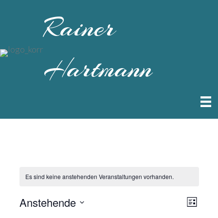
Rainer
Hartmann
Es sind keine anstehenden Veranstaltungen vorhanden.
Anstehende
A
V
L
i
D