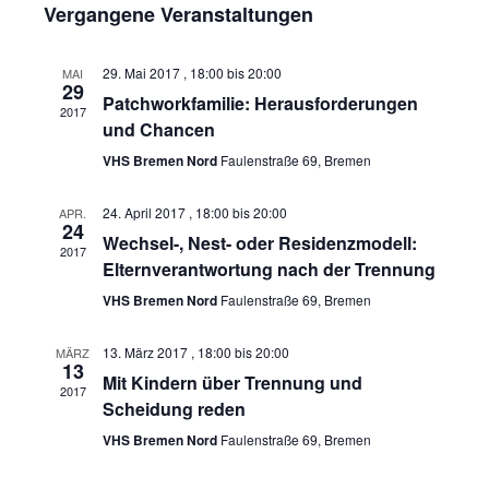
e
n
Vergangene Veranstaltungen
s
r
a
t
s
e
t
a
29. Mai 2017 , 18:00
bis
20:00
MAI
29
i
Patchworkfamilie: Herausforderungen
u
n
2017
und Chancen
m
s
c
VHS Bremen Nord
Faulenstraße 69, Bremen
w
t
h
ä
a
24. April 2017 , 18:00
bis
20:00
APR.
24
t
Wechsel-, Nest- oder Residenzmodell:
h
l
2017
Elternverantwortung nach der Trennung
l
e
t
VHS Bremen Nord
Faulenstraße 69, Bremen
e
u
n
n
13. März 2017 , 18:00
bis
20:00
MÄRZ
n
13
-
Mit Kindern über Trennung und
.
g
2017
Scheidung reden
N
A
VHS Bremen Nord
Faulenstraße 69, Bremen
a
n