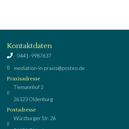
s
v
i
i
c
g
h
t
a
Kontaktdaten
e
t
0441- 9987637
n
i
mediation-in-praxis@posteo.de
-
o
Praxisadresse
N
Tiemannhof 2
a
n
v
26123 Oldenburg
i
Postadresse
g
Würzburger Str. 26
a