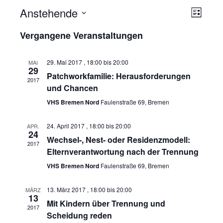
Anstehende
A
V
L
i
e
D
n
Vergangene Veranstaltungen
s
r
a
t
s
e
t
a
29. Mai 2017 , 18:00
bis
20:00
MAI
29
i
Patchworkfamilie: Herausforderungen
u
n
2017
und Chancen
m
s
c
VHS Bremen Nord
Faulenstraße 69, Bremen
w
t
h
ä
a
24. April 2017 , 18:00
bis
20:00
APR.
24
t
Wechsel-, Nest- oder Residenzmodell:
h
l
2017
Elternverantwortung nach der Trennung
l
e
t
VHS Bremen Nord
Faulenstraße 69, Bremen
e
u
n
n
13. März 2017 , 18:00
bis
20:00
MÄRZ
n
13
-
Mit Kindern über Trennung und
.
g
2017
Scheidung reden