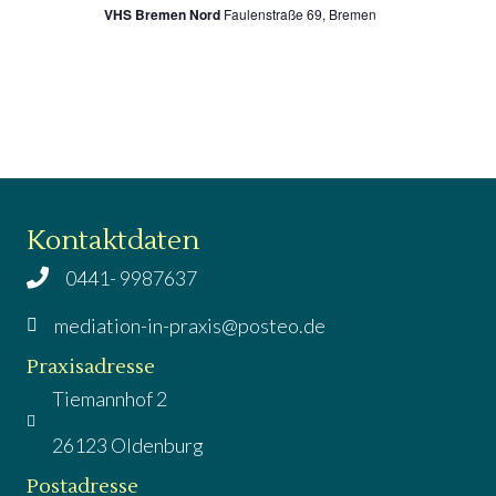
N
A
VHS Bremen Nord
Faulenstraße 69, Bremen
a
n
s
v
i
i
c
g
h
t
a
Kontaktdaten
e
t
0441- 9987637
n
i
mediation-in-praxis@posteo.de
-
o
Praxisadresse
N
Tiemannhof 2
a
n
v
26123 Oldenburg
i
Postadresse