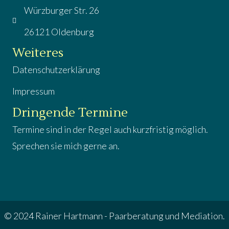
g
Würzburger Str. 26
a
26121 Oldenburg
t
Weiteres
i
Datenschutzerklärung
o
Impressum
n
Dringende Termine
Termine sind in der Regel auch kurzfristig möglich.
Sprechen sie mich gerne an.
© 2024 Rainer Hartmann - Paarberatung und Mediation.